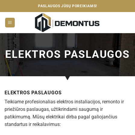
Skip
PASLAUGOS JŪSŲ POREIKIAMS!
to
content
ELEKTROS PASLAUGOS
ELEKTROS PASLAUGOS
Teikiame profesionalias elektros instaliacijos, remonto ir
priežiūros paslaugas, užtikrindami saugumą ir
patikimumą. Mūsų elektrikai dirba pagal galiojančius
standartus ir reikalavimus: