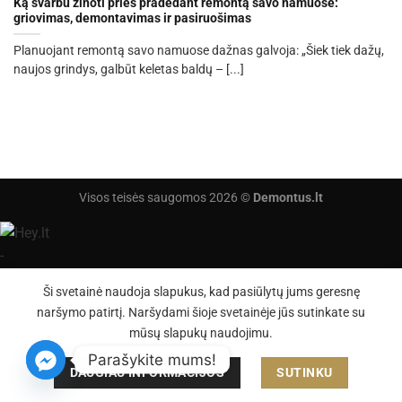
Ką svarbu žinoti prieš pradedant remontą savo namuose:
griovimas, demontavimas ir pasiruošimas
Planuojant remontą savo namuose dažnas galvoja: „Šiek tiek dažų,
naujos grindys, galbūt keletas baldų – [...]
Visos teisės saugomos 2026 ©
Demontus.lt
Ši svetainė naudoja slapukus, kad pasiūlytų jums geresnę
naršymo patirtį. Naršydami šioje svetainėje jūs sutinkate su
mūsų slapukų naudojimu.
Parašykite mums!
DAUGIAU INFORMACIJOS
SUTINKU