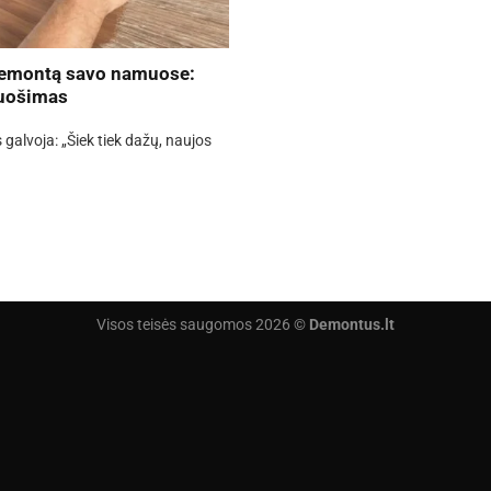
 remontą savo namuose:
ruošimas
lvoja: „Šiek tiek dažų, naujos
Visos teisės saugomos 2026 ©
Demontus.lt