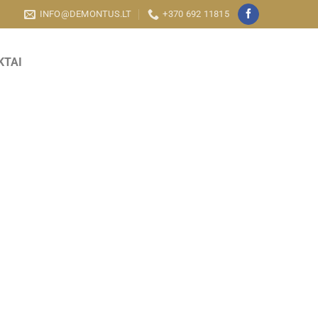
INFO@DEMONTUS.LT
+370 692 11815
KTAI