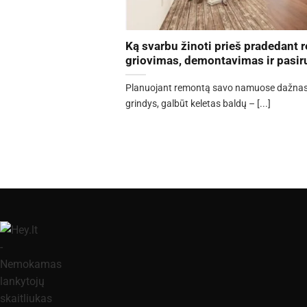
Ką svarbu žinoti prieš pradedant
griovimas, demontavimas ir pasi
Planuojant remontą savo namuose dažnas ga
grindys, galbūt keletas baldų – [...]