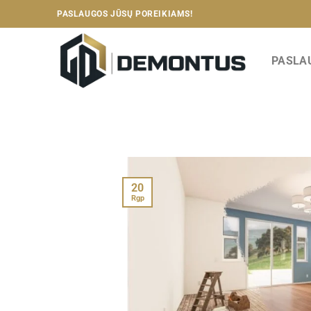
Skip
PASLAUGOS JŪSŲ POREIKIAMS!
to
content
PASLA
20
Rgp