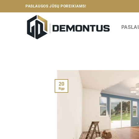
Skip
PASLAUGOS JŪSŲ POREIKIAMS!
to
content
PASLA
20
Rgp