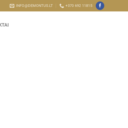
INFO@DEMONTUS.LT
+370 692 11815
KTAI