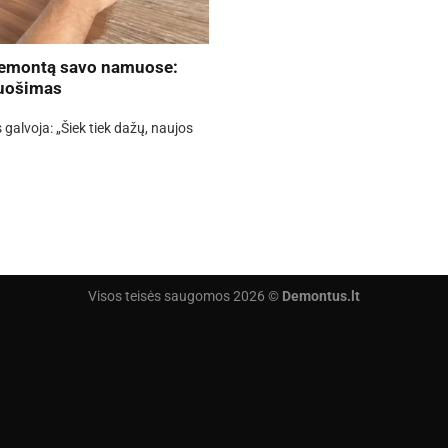
 remontą savo namuose:
ruošimas
lvoja: „Šiek tiek dažų, naujos
Visos teisės saugomos 2026 ©
Demontus.lt