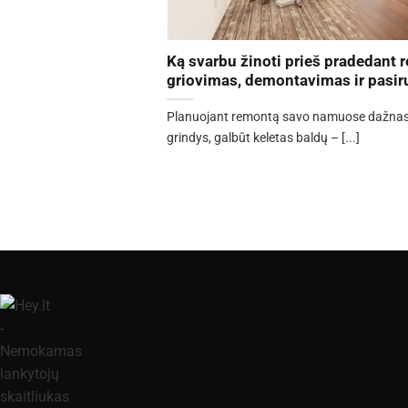
Ką svarbu žinoti prieš pradedant
griovimas, demontavimas ir pasi
Planuojant remontą savo namuose dažnas ga
grindys, galbūt keletas baldų – [...]