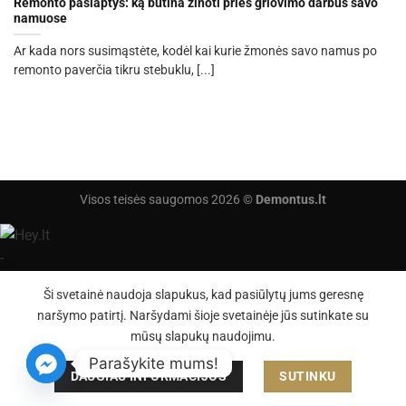
Remonto paslaptys: ką būtina žinoti prieš griovimo darbus savo
namuose
Ar kada nors susimąstėte, kodėl kai kurie žmonės savo namus po
remonto paverčia tikru stebuklu, [...]
Visos teisės saugomos 2026 ©
Demontus.lt
Ši svetainė naudoja slapukus, kad pasiūlytų jums geresnę
naršymo patirtį. Naršydami šioje svetainėje jūs sutinkate su
mūsų slapukų naudojimu.
Parašykite mums!
DAUGIAU INFORMACIJOS
SUTINKU