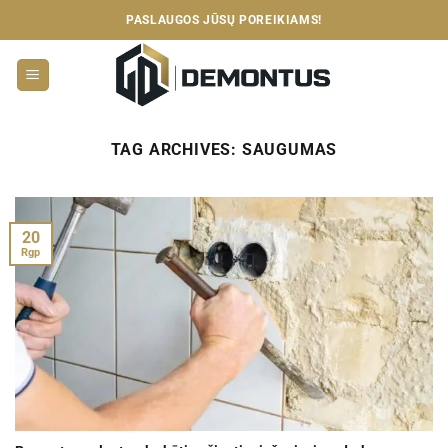
Skip
PASLAUGOS JŪSŲ POREIKIAMS!
to
content
TAG ARCHIVES:
SAUGUMAS
20
Rgp