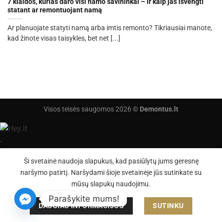
7 klaidos, kurias daro visi namo savininkai – ir kaip jas išvengti
statant ar remontuojant namą
Ar planuojate statyti namą arba imtis remonto? Tikriausiai manote,
kad žinote visas taisykles, bet net [...]
Visos teisės saugomos 2026 ©
Demontus.lt
Ši svetainė naudoja slapukus, kad pasiūlytų jums geresnę
naršymo patirtį. Naršydami šioje svetainėje jūs sutinkate su
mūsų slapukų naudojimu.
Parašykite mums!
DAUGIAU INFORMACIJOS
SUTINKU