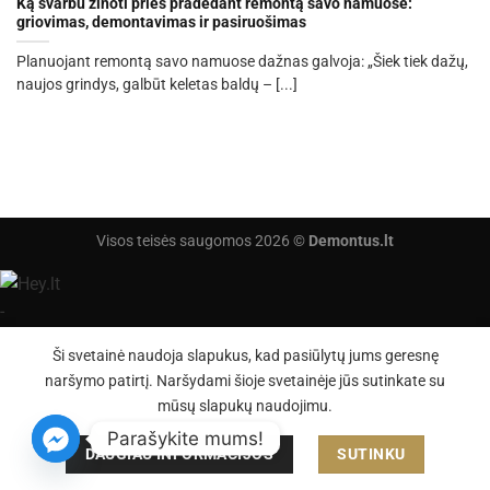
Ką svarbu žinoti prieš pradedant remontą savo namuose:
griovimas, demontavimas ir pasiruošimas
Planuojant remontą savo namuose dažnas galvoja: „Šiek tiek dažų,
naujos grindys, galbūt keletas baldų – [...]
Visos teisės saugomos 2026 ©
Demontus.lt
Ši svetainė naudoja slapukus, kad pasiūlytų jums geresnę
naršymo patirtį. Naršydami šioje svetainėje jūs sutinkate su
mūsų slapukų naudojimu.
Parašykite mums!
DAUGIAU INFORMACIJOS
SUTINKU