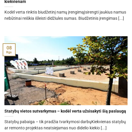
kiekvienam
Kodėl verta rinktis biudžetinį namų įrengimąĮsirengti jaukius namus
nebūtinai reiškia išleisti didžiules sumas. Biudžetinis įrengimas [...]
08
Rgs
Statybų vietos sutvarkymas – kodėl verta užsisakyti šią paslaugą
Statybų pabaiga – tik pradžia tvarkymosi darbųKiekvienas statybų
ar remonto projektas neatsiejamas nuo didelio kiekio [...]