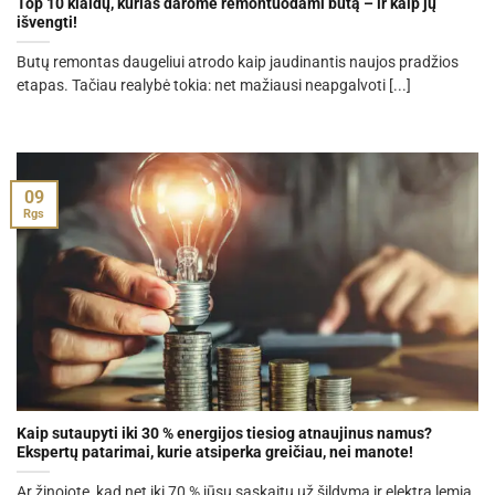
Top 10 klaidų, kurias darome remontuodami butą – ir kaip jų
išvengti!
Butų remontas daugeliui atrodo kaip jaudinantis naujos pradžios
etapas. Tačiau realybė tokia: net mažiausi neapgalvoti [...]
09
Rgs
Kaip sutaupyti iki 30 % energijos tiesiog atnaujinus namus?
Ekspertų patarimai, kurie atsiperka greičiau, nei manote!
Ar žinojote, kad net iki 70 % jūsų sąskaitų už šildymą ir elektrą lemia