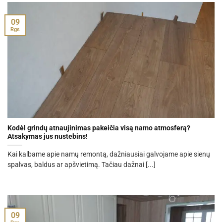
09
Rgs
Kodėl grindų atnaujinimas pakeičia visą namo atmosferą?
Atsakymas jus nustebins!
Kai kalbame apie namų remontą, dažniausiai galvojame apie sienų
spalvas, baldus ar apšvietimą. Tačiau dažnai [...]
09