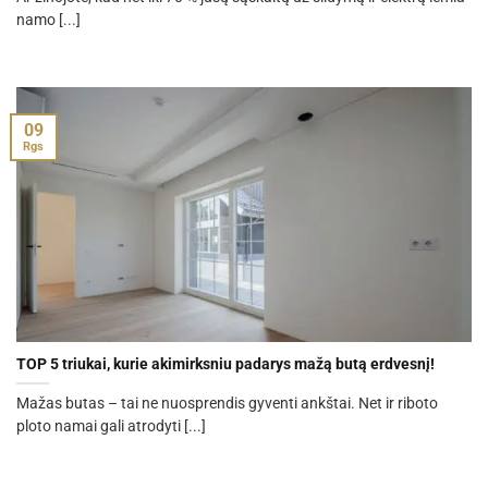
namo [...]
09
Rgs
TOP 5 triukai, kurie akimirksniu padarys mažą butą erdvesnį!
Mažas butas – tai ne nuosprendis gyventi ankštai. Net ir riboto
ploto namai gali atrodyti [...]