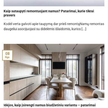
Kaip sutaupyti remontuojant namus? Patarimai, kurie tikrai
pravers
Kodėl verta galvoti apie taupymą dar prieš remontąNamų remontas
daugeliui asocijuojasi su didelėmis išlaidomis, kurios [...]
08
Rgs
Idėjos, kaip įsirengti namus biudžetiniu variantu – patarimai