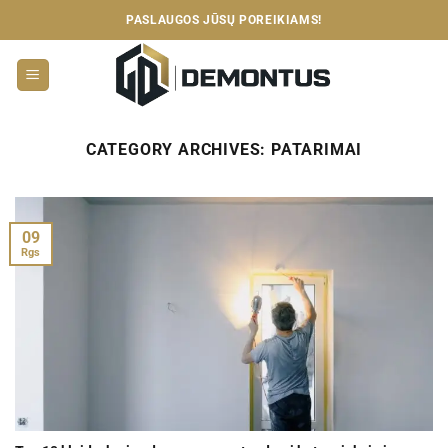
Skip
PASLAUGOS JŪSŲ POREIKIAMS!
to
content
CATEGORY ARCHIVES:
PATARIMAI
09
Rgs