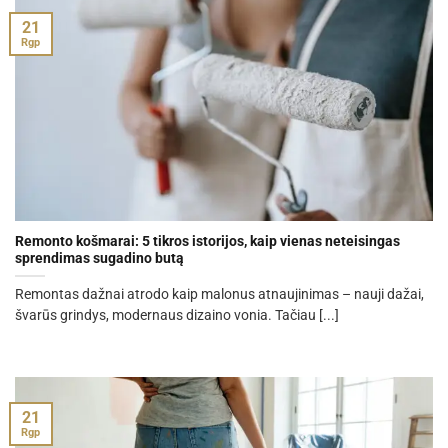
21
Rgp
Remonto košmarai: 5 tikros istorijos, kaip vienas neteisingas
sprendimas sugadino butą
Remontas dažnai atrodo kaip malonus atnaujinimas – nauji dažai,
švarūs grindys, modernaus dizaino vonia. Tačiau [...]
21
Rgp