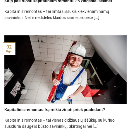
Kaip pasiruošti kapitaliniam remontui? 6 žingsniai sėkmei
Kapitalinis remontas – tai rimtas iššūkis kiekvienam namų
savininkui. Net ir nedidelės klaidos šiame procese [...]
02
Rgs
Kapitalinis remontas: ką reikia žinoti prieš pradedant?
Kapitalinis remontas – tai vienas didžiausių iššūkių, su kuriuo
susiduria daugelis būsto savininkų. Skirtingai nei [...]