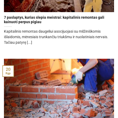
7 paslaptys, kurias slepia meistrai: kapitalinis remontas gali
kainuoti perpus pigiau
Kapitalinis remontas daugeliui asocijuojasi su milžiniškomis
išlaidomis, mėnesiais trunkančiu triukšmu ir nuolatiniais nervais.
Tačiau patyrę [...]
20
Rgp