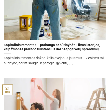
Kapitalinis remontas – prabanga ar būtinybė? Tikros istorijos,
kaip žmonės prarado tūkstančius dėl neapgalvotų sprendimų
Kapitalinis remontas dažnai kelia dvejopus jausmus – vieniems tai
būtinybė, norint saugiai ir patogiai gyventi, [...]
21
Rgp