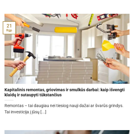
21
Rgp
Kapitalinis remontas, griovimas ir smulkūs darbai: kaip išvengti
klaidų ir sutaupyti tūkstančius
Remontas – tai daugiau nei tiesiog nauji dažai ar švarūs grindys.
Tai investicija į jūsų [...]