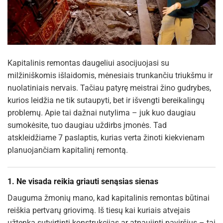
Kapitalinis remontas daugeliui asocijuojasi su
milžiniškomis išlaidomis, mėnesiais trunkančiu triukšmu ir
nuolatiniais nervais. Tačiau patyrę meistrai žino gudrybes,
kurios leidžia ne tik sutaupyti, bet ir išvengti bereikalingų
problemų. Apie tai dažnai nutylima – juk kuo daugiau
sumokėsite, tuo daugiau uždirbs įmonės. Tad
atskleidžiame 7 paslaptis, kurias verta žinoti kiekvienam
planuojančiam kapitalinį remontą.
1.
Ne visada reikia griauti senąsias sienas
Dauguma žmonių mano, kad kapitalinis remontas būtinai
reiškia pertvarų griovimą. Iš tiesų kai kuriais atvejais
užtenka sutvirtinti konstrukcijas ar atnaujinti paviršius – tai