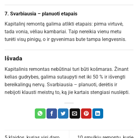
7.
Svarbiausia – planuoti etapais
Kapitalinį remontą galima atlikti etapais: pirma virtuvė,
tada vonia, vėliau kambariai. Taip nereikia vienu metu
turėti visų pinigų, o ir gyvenimas bute tampa lengvesnis.
Išvada
Kapitalinis remontas nebūtinai turi būti košmaras. Žinant
kelias gudrybes, galima sutaupyti net iki 50 % ir išvengti
bereikalingų nervų. Svarbiausia – planuoti, derėtis ir
nebijoti klausti meistrų to, ką jie kartais stengiasi nuslėpti.
5 klaidos, kurias visi daro
10 smulkių remontų, kurie