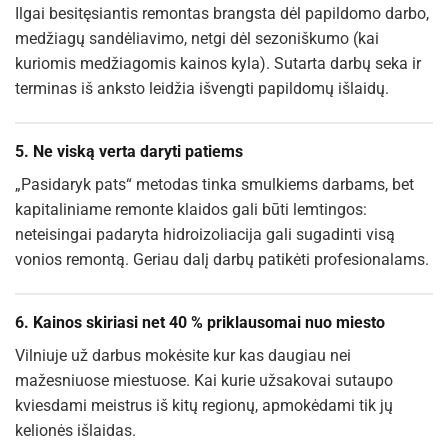
Ilgai besitęsiantis remontas brangsta dėl papildomo darbo,
medžiagų sandėliavimo, netgi dėl sezoniškumo (kai
kuriomis medžiagomis kainos kyla). Sutarta darbų seka ir
terminas iš anksto leidžia išvengti papildomų išlaidų.
5.
Ne viską verta daryti patiems
„Pasidaryk pats“ metodas tinka smulkiems darbams, bet
kapitaliniame remonte klaidos gali būti lemtingos:
neteisingai padaryta hidroizoliacija gali sugadinti visą
vonios remontą. Geriau dalį darbų patikėti profesionalams.
6.
Kainos skiriasi net 40 % priklausomai nuo miesto
Vilniuje už darbus mokėsite kur kas daugiau nei
mažesniuose miestuose. Kai kurie užsakovai sutaupo
kviesdami meistrus iš kitų regionų, apmokėdami tik jų
kelionės išlaidas.