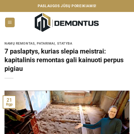
Skip
PASLAUGOS JŪSŲ POREIKIAMS!
to
content
NAMŲ REMONTAS
,
PATARIMAI
,
STATYBA
7 paslaptys, kurias slepia meistrai:
kapitalinis remontas gali kainuoti perpus
pigiau
21
Rgp