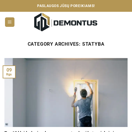
Skip
PASLAUGOS JŪSŲ POREIKIAMS!
to
content
CATEGORY ARCHIVES:
STATYBA
09
Rgs