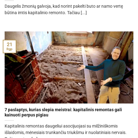
Daugelis žmonių galvoja, kad norint pakelti buto ar namo vertę
būtina imtis kapitalinio remonto. Tačiau [...]
21
Rgp
7 paslaptys, kurias slepia meistrai: kapitalinis remontas gali
kainuoti perpus pigiau
Kapitalinis remontas daugeliui asocijuojasi su milžiniškomis
išlaidomis, mėnesiais trunkančiu triukšmu ir nuolatiniais nervais.