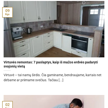
09
Rgs
Virtuvės remontas: 7 paslaptys, kaip iš mažos erdvės padaryti
svajonių vietą
Virtuvė – tai namų širdis. Čia gaminame, bendraujame, kartais net
dirbame ar priimame svečius. Tačiau [...]
02