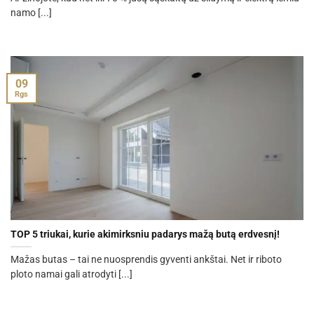
namo [...]
09
Rgs
TOP 5 triukai, kurie akimirksniu padarys mažą butą erdvesnį!
Mažas butas – tai ne nuosprendis gyventi ankštai. Net ir riboto
ploto namai gali atrodyti [...]