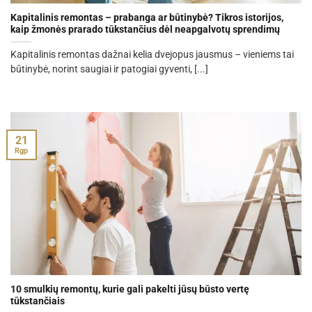
Kapitalinis remontas – prabanga ar būtinybė? Tikros istorijos,
kaip žmonės prarado tūkstančius dėl neapgalvotų sprendimų
Kapitalinis remontas dažnai kelia dvejopus jausmus – vieniems tai
būtinybė, norint saugiai ir patogiai gyventi, [...]
21
Rgp
10 smulkių remontų, kurie gali pakelti jūsų būsto vertę
tūkstančiais