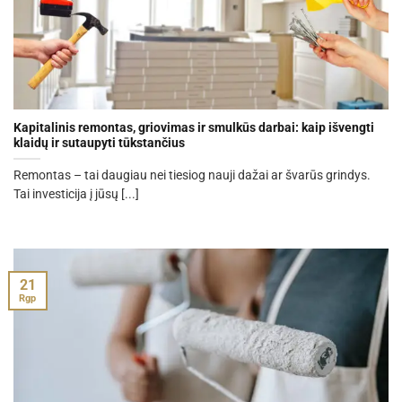
Kapitalinis remontas, griovimas ir smulkūs darbai: kaip išvengti
klaidų ir sutaupyti tūkstančius
Remontas – tai daugiau nei tiesiog nauji dažai ar švarūs grindys.
Tai investicija į jūsų [...]
21
Rgp