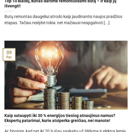
Top 10 klaidų, kurias darome remontuodami butą – ir kaip jų
išvengti!
Butų remontas daugeliui atrodo kaip jaudinantis naujos pradžios
etapas. Tačiau realybė tokia: net mažiausi neapgalvoti [...]
09
Rgs
Kaip sutaupyti iki 30 % energijos tiesiog atnaujinus namus?
Ekspertų patarimai, kurie atsiperka greičiau, nei manote!
Ar žinojote, kad net iki 70 % jūsų sąskaitų už šildymą ir elektrą lemia