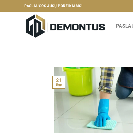
Skip
PASLAUGOS JŪSŲ POREIKIAMS!
to
content
PASLA
21
Rgp