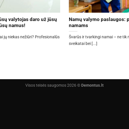
ūsų valytojas daro už jūsų
Namų valymo paslaugos: p
 jūsų namus!
namams
ai jų niekas nežiūri? Profesionalūs
Švarūs ir tvarkingi namai – ne tik
sveikatai bei [...]
Visos teisės saugomos 2026 ©
Demontus.lt