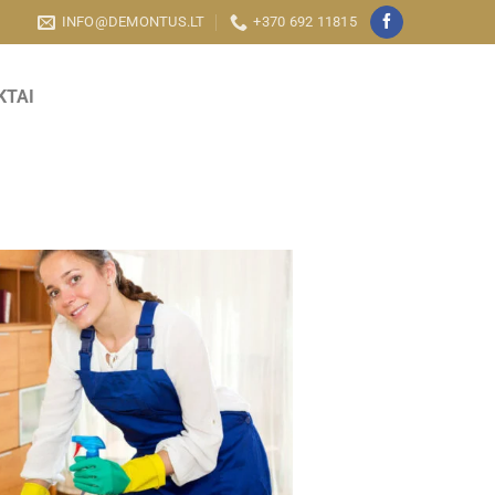
INFO@DEMONTUS.LT
+370 692 11815
KTAI