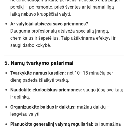
poreikį – po remonto, prieš šventes ar jei namai ilgą
laiką nebuvo kruopščiai valyti.
Ar valytojai atsiveža savo priemones?
Dauguma profesionalų atsiveža specialią įrangą,
chemikalus ir šepetėlius. Taip užtikrinama efektyvi ir
saugi darbo kokybė.
5. Namų tvarkymo patarimai
Tvarkykite namus kasdien:
net 10–15 minučių per
dieną padeda išlaikyti tvarką.
Naudokite ekologiškas priemones:
saugo jūsų sveikatą
ir aplinką.
Organizuokite baldus ir daiktus:
mažiau daiktų –
lengviau valyti.
Planuokite generalinį valymą reguliariai:
tai sumažina