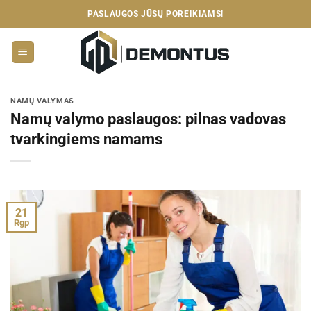
Skip
PASLAUGOS JŪSŲ POREIKIAMS!
to
content
NAMŲ VALYMAS
Namų valymo paslaugos: pilnas vadovas
tvarkingiems namams
21
Rgp