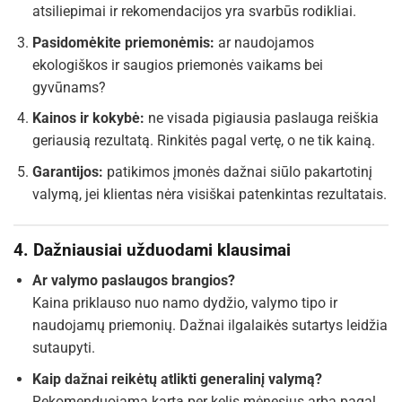
atsiliepimai ir rekomendacijos yra svarbūs rodikliai.
Pasidomėkite priemonėmis:
ar naudojamos
ekologiškos ir saugios priemonės vaikams bei
gyvūnams?
Kainos ir kokybė:
ne visada pigiausia paslauga reiškia
geriausią rezultatą. Rinkitės pagal vertę, o ne tik kainą.
Garantijos:
patikimos įmonės dažnai siūlo pakartotinį
valymą, jei klientas nėra visiškai patenkintas rezultatais.
4. Dažniausiai užduodami klausimai
Ar valymo paslaugos brangios?
Kaina priklauso nuo namo dydžio, valymo tipo ir
naudojamų priemonių. Dažnai ilgalaikės sutartys leidžia
sutaupyti.
Kaip dažnai reikėtų atlikti generalinį valymą?
Rekomenduojama kartą per kelis mėnesius arba pagal