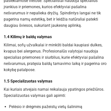
pasiekiamose vietose. Specialistai naudoja specialius
įrankius ir priemones, kurios efektyviai pašalina
nešvarumus ir nepalieka dryžių. Spindintys langai ne tik
pagerina namų estetiką, bet ir leidžia natūraliai patekti
daugiau šviesos, sukuriant jaukesnę aplinką.
1.4 Kilimų ir baldų valymas
Kilimai, sofų užvalkalai ir minkšti baldai kaupiasi dulkes,
kvapus bei alergenus. Profesionalūs valytojai naudoja
specialias priemones ir siurblius, kurie efektyviai pašalina
nešvarumus, pratęsia baldų tarnavimo laiką ir pagerina oro
kokybę patalpose.
1.5 Specializuotas valymas
Kai kuriais atvejais namai reikalauja ypatingos priežiūros.
Specializuotas valymas gali apimti:
Pelėsio ir drėgmės pažeistų vietų šalinimą