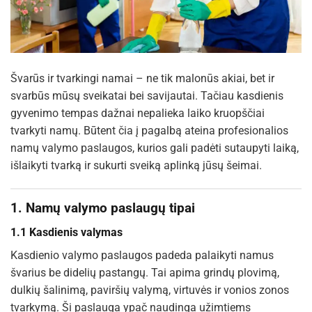
Švarūs ir tvarkingi namai – ne tik malonūs akiai, bet ir
svarbūs mūsų sveikatai bei savijautai. Tačiau kasdienis
gyvenimo tempas dažnai nepalieka laiko kruopščiai
tvarkyti namų. Būtent čia į pagalbą ateina profesionalios
namų valymo paslaugos, kurios gali padėti sutaupyti laiką,
išlaikyti tvarką ir sukurti sveiką aplinką jūsų šeimai.
1. Namų valymo paslaugų tipai
1.1 Kasdienis valymas
Kasdienio valymo paslaugos padeda palaikyti namus
švarius be didelių pastangų. Tai apima grindų plovimą,
dulkių šalinimą, paviršių valymą, virtuvės ir vonios zonos
tvarkymą. Ši paslauga ypač naudinga užimtiems