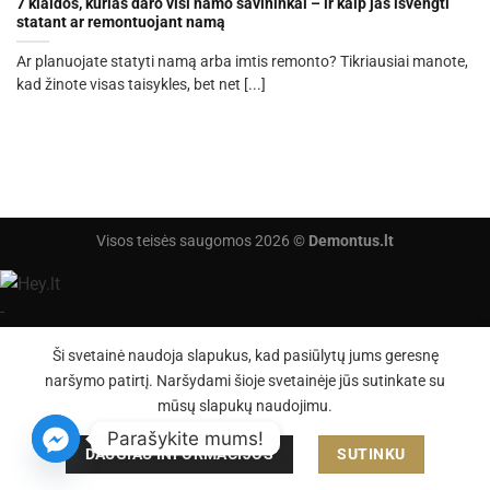
7 klaidos, kurias daro visi namo savininkai – ir kaip jas išvengti
statant ar remontuojant namą
Ar planuojate statyti namą arba imtis remonto? Tikriausiai manote,
kad žinote visas taisykles, bet net [...]
Visos teisės saugomos 2026 ©
Demontus.lt
Ši svetainė naudoja slapukus, kad pasiūlytų jums geresnę
naršymo patirtį. Naršydami šioje svetainėje jūs sutinkate su
mūsų slapukų naudojimu.
Parašykite mums!
DAUGIAU INFORMACIJOS
SUTINKU