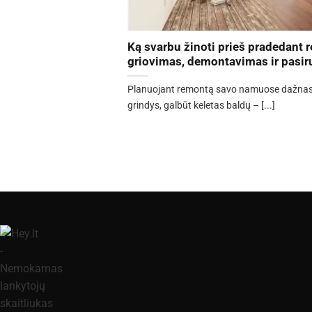
Ką svarbu žinoti prieš pradedant
griovimas, demontavimas ir pasi
Planuojant remontą savo namuose dažnas ga
grindys, galbūt keletas baldų – [...]