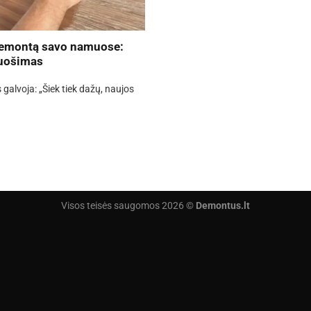
 remontą savo namuose:
ruošimas
lvoja: „Šiek tiek dažų, naujos
Visos teisės saugomos 2026 ©
Demontus.lt