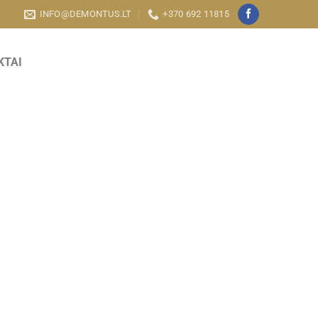
INFO@DEMONTUS.LT
+370 692 11815
KTAI