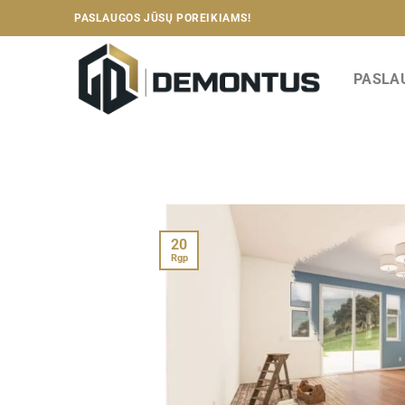
Skip
PASLAUGOS JŪSŲ POREIKIAMS!
to
content
PASLA
20
Rgp