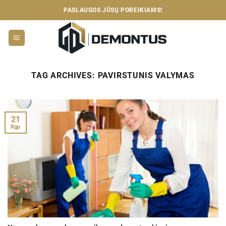
Skip
PASLAUGOS JŪSŲ POREIKIAMS!
to
content
TAG ARCHIVES:
PAVIRSTUNIS VALYMAS
21
Rgp