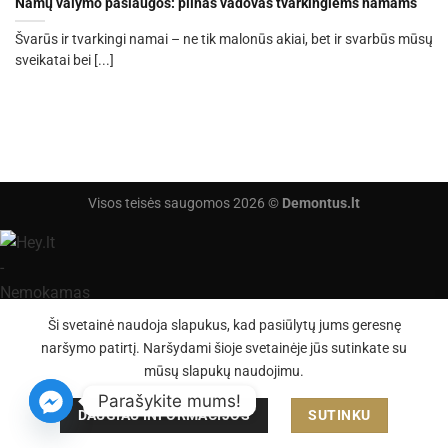
Namų valymo paslaugos: pilnas vadovas tvarkingiems namams
Švarūs ir tvarkingi namai – ne tik malonūs akiai, bet ir svarbūs mūsų
sveikatai bei [...]
Visos teisės saugomos 2026 ©
Demontus.lt
Ši svetainė naudoja slapukus, kad pasiūlytų jums geresnę
naršymo patirtį. Naršydami šioje svetainėje jūs sutinkate su
mūsų slapukų naudojimu.
Parašykite mums!
DAUGIAU INFORMACIJOS
SUTINKU