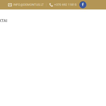
INFO@DEMONTUS.LT
+370 692 11815
KTAI