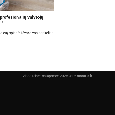
 profesionalių valytojų
i!
lėtų spindėti švara vos per kelias
Visos teisės saugomos 2026 ©
Demontus.lt