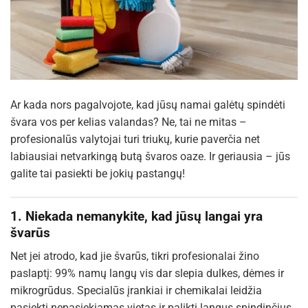
Ar kada nors pagalvojote, kad jūsų namai galėtų spindėti
švara vos per kelias valandas? Ne, tai ne mitas –
profesionalūs valytojai turi triukų, kurie paverčia net
labiausiai netvarkingą butą švaros oaze. Ir geriausia – jūs
galite tai pasiekti be jokių pastangų!
1. Niekada nemanykite, kad jūsų langai yra
švarūs
Net jei atrodo, kad jie švarūs, tikri profesionalai žino
paslaptį: 99% namų langų vis dar slepia dulkes, dėmes ir
mikrogrūdus. Specialūs įrankiai ir chemikalai leidžia
pasiekti nepasiekiamas vietas ir palikti langus spindinčius