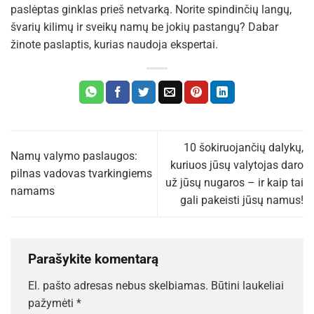
paslėptas ginklas prieš netvarką. Norite spindinčių langų,
švarių kilimų ir sveikų namų be jokių pastangų? Dabar
žinote paslaptis, kurias naudoja ekspertai.
10 šokiruojančių dalykų,
Namų valymo paslaugos:
kuriuos jūsų valytojas daro
pilnas vadovas tvarkingiems
už jūsų nugaros – ir kaip tai
namams
gali pakeisti jūsų namus!
Parašykite komentarą
El. pašto adresas nebus skelbiamas.
Būtini laukeliai
pažymėti
*