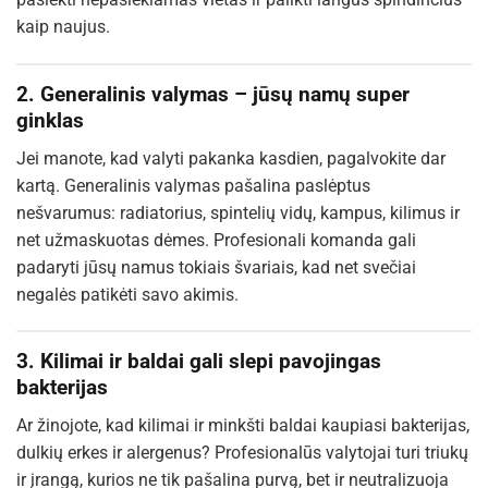
kaip naujus.
2. Generalinis valymas – jūsų namų super
ginklas
Jei manote, kad valyti pakanka kasdien, pagalvokite dar
kartą. Generalinis valymas pašalina paslėptus
nešvarumus: radiatorius, spintelių vidų, kampus, kilimus ir
net užmaskuotas dėmes. Profesionali komanda gali
padaryti jūsų namus tokiais švariais, kad net svečiai
negalės patikėti savo akimis.
3. Kilimai ir baldai gali slepi pavojingas
bakterijas
Ar žinojote, kad kilimai ir minkšti baldai kaupiasi bakterijas,
dulkių erkes ir alergenus? Profesionalūs valytojai turi triukų
ir įrangą, kurios ne tik pašalina purvą, bet ir neutralizuoja