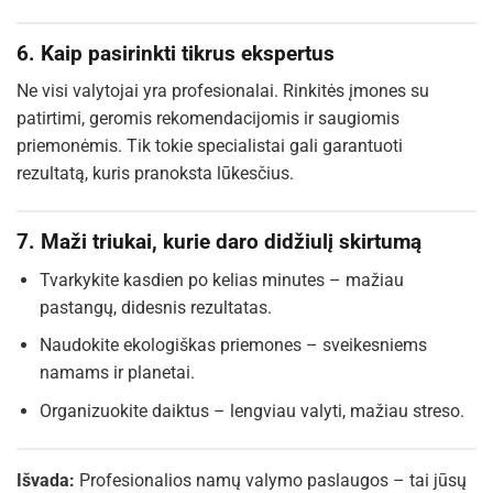
6. Kaip pasirinkti tikrus ekspertus
Ne visi valytojai yra profesionalai. Rinkitės įmones su
patirtimi, geromis rekomendacijomis ir saugiomis
priemonėmis. Tik tokie specialistai gali garantuoti
rezultatą, kuris pranoksta lūkesčius.
7. Maži triukai, kurie daro didžiulį skirtumą
Tvarkykite kasdien po kelias minutes – mažiau
pastangų, didesnis rezultatas.
Naudokite ekologiškas priemones – sveikesniems
namams ir planetai.
Organizuokite daiktus – lengviau valyti, mažiau streso.
Išvada:
Profesionalios namų valymo paslaugos – tai jūsų