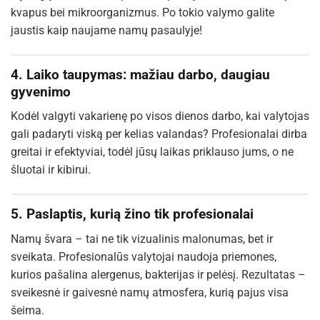
kvapus bei mikroorganizmus. Po tokio valymo galite
jaustis kaip naujame namų pasaulyje!
4. Laiko taupymas: mažiau darbo, daugiau
gyvenimo
Kodėl valgyti vakarienę po visos dienos darbo, kai valytojas
gali padaryti viską per kelias valandas? Profesionalai dirba
greitai ir efektyviai, todėl jūsų laikas priklauso jums, o ne
šluotai ir kibirui.
5. Paslaptis, kurią žino tik profesionalai
Namų švara – tai ne tik vizualinis malonumas, bet ir
sveikata. Profesionalūs valytojai naudoja priemones,
kurios pašalina alergenus, bakterijas ir pelėsį. Rezultatas –
sveikesnė ir gaivesnė namų atmosfera, kurią pajus visa
šeima.