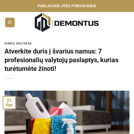
Skip
PASLAUGOS JŪSŲ POREIKIAMS!
to
content
NAMŲ VALYMAS
Atverkite duris į švarius namus: 7
profesionalių valytojų paslaptys, kurias
turėtumėte žinoti!
21
Rgp