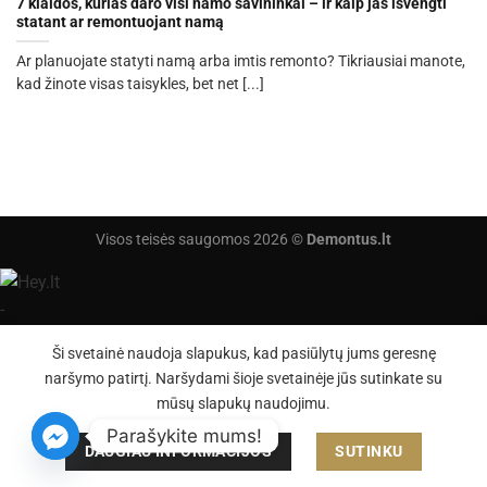
7 klaidos, kurias daro visi namo savininkai – ir kaip jas išvengti
statant ar remontuojant namą
Ar planuojate statyti namą arba imtis remonto? Tikriausiai manote,
kad žinote visas taisykles, bet net [...]
Visos teisės saugomos 2026 ©
Demontus.lt
Ši svetainė naudoja slapukus, kad pasiūlytų jums geresnę
naršymo patirtį. Naršydami šioje svetainėje jūs sutinkate su
mūsų slapukų naudojimu.
Parašykite mums!
DAUGIAU INFORMACIJOS
SUTINKU